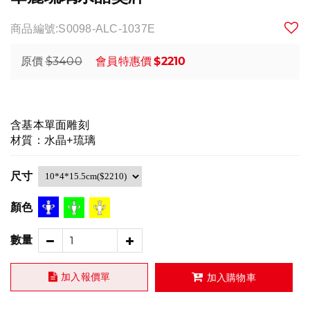
商品編號:S0098-ALC-1037E
$3400
$2210
原價
會員特惠價
含基本單面雕刻
材質：水晶+琉璃
尺寸
顏色
數量
加入報價單
加入購物車