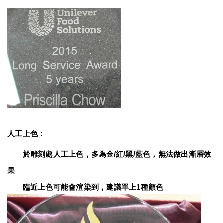
人工上色：
　　於雕刻處人工上色，多為金/紅/黑/藍色，無法做出漸層效
果
　　臨近上色可能會渲染到，建議單上1種顏色