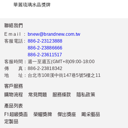
華麗琉璃水晶獎牌
聯絡我們
Email :
bnew@brandnew.com.tw
客服電話 :
886-2-23123888
886-2-23886666
886-2-23611517
客服時間：
週一至週五(GMT+8)09:00-18:00
傳 真：
886-2-23818342
地 址：
台北市108漢中街147巷5號5樓之11
客戶服務
購物流程
常見問題
服務條款
隱私政策
產品列表
F1超級獎盃
榮耀獎牌
傑出獎座
喝采藝品
定製品