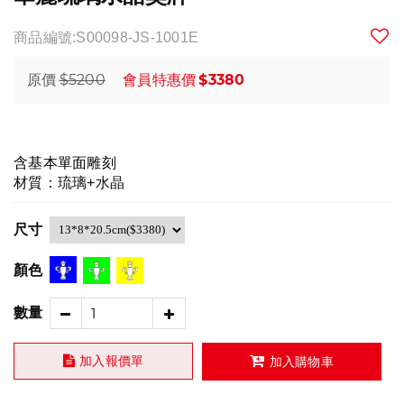
商品編號:S00098-JS-1001E
$5200
$3380
原價
會員特惠價
含基本單面雕刻
材質：琉璃+水晶
尺寸
顏色
數量
加入報價單
加入購物車