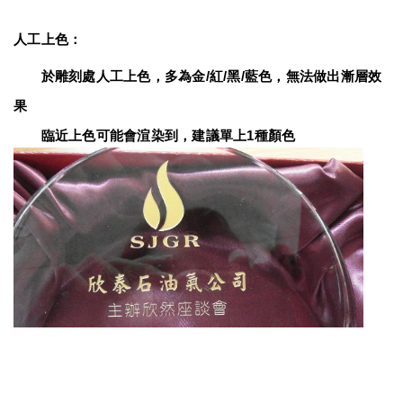
人工上色：
　　於雕刻處人工上色，多為金/紅/黑/藍色，無法做出漸層效
果
　　臨近上色可能會渲染到，建議單上1種顏色