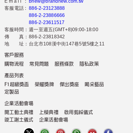
Email :
bnew@brandnew.com.tw
客服電話 :
886-2-23123888
886-2-23886666
886-2-23611517
客服時間：
週一至週五(GMT+8)09:00-18:00
傳 真：
886-2-23818342
地 址：
台北市108漢中街147巷5號5樓之11
客戶服務
購物流程
常見問題
服務條款
隱私政策
產品列表
F1超級獎盃
榮耀獎牌
傑出獎座
喝采藝品
定製品
企業活動會場
開工動土典禮
上樑典禮
啟用剪綵儀式
竣工謝土儀式
企業活動會場