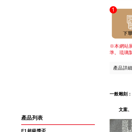
※本網站
準。琉璃
產品詳
一般雕刻
　　文案、
產品列表
F1超級獎盃