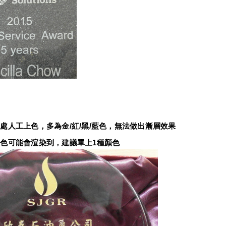
：
處人工上色，多為金/紅/黑/藍色，無法做出漸層效果
色可能會渲染到，建議單上1種顏色