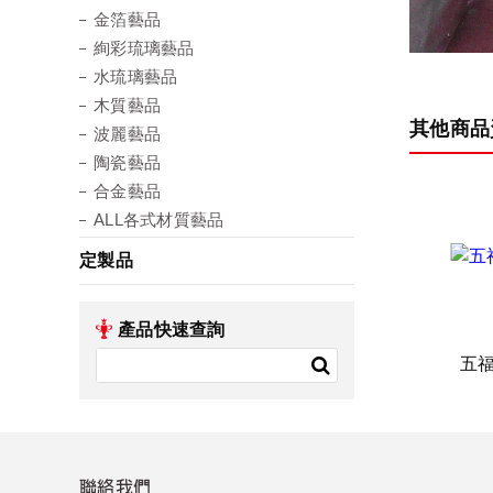
金箔藝品
絢彩琉璃藝品
水琉璃藝品
木質藝品
其他商品
波麗藝品
陶瓷藝品
合金藝品
ALL各式材質藝品
定製品
產品快速查詢
五
聯絡我們