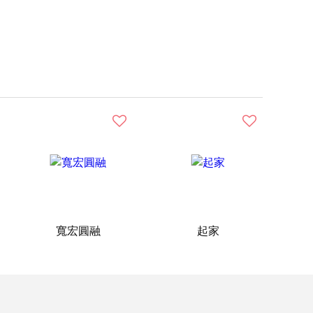
寬宏圓融
起家