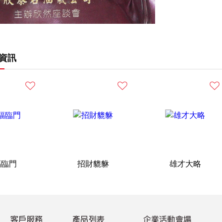
資訊
福臨門
招財貔貅
雄才大略
客戶服務
產品列表
企業活動會場