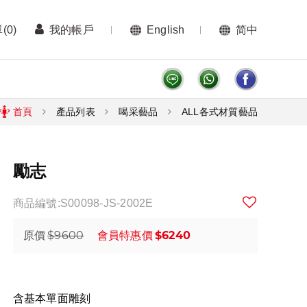
單
(0)
我的帳戶
English
简中
首頁
產品列表
喝采藝品
ALL各式材質藝品
勵志
商品編號:S00098-JS-2002E
$9600
$6240
原價
會員特惠價
含基本單面雕刻