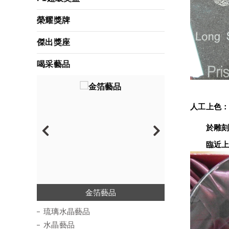
榮耀獎牌
傑出獎座
喝采藝品
人工上色
　　於雕刻
　　臨近上
琉璃水晶藝品
絢彩琉璃藝品
水琉璃藝品
水晶藝品
金箔藝品
木質藝品
波麗藝品
琉璃水晶藝品
水晶藝品