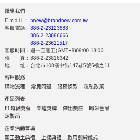
聯絡我們
Email :
bnew@brandnew.com.tw
客服電話 :
886-2-23123888
886-2-23886666
886-2-23611517
客服時間：
週一至週五(GMT+8)09:00-18:00
傳 真：
886-2-23818342
地 址：
台北市108漢中街147巷5號5樓之11
客戶服務
購物流程
常見問題
服務條款
隱私政策
產品列表
F1超級獎盃
榮耀獎牌
傑出獎座
喝采藝品
定製品
企業活動會場
開工動土典禮
上樑典禮
啟用剪綵儀式