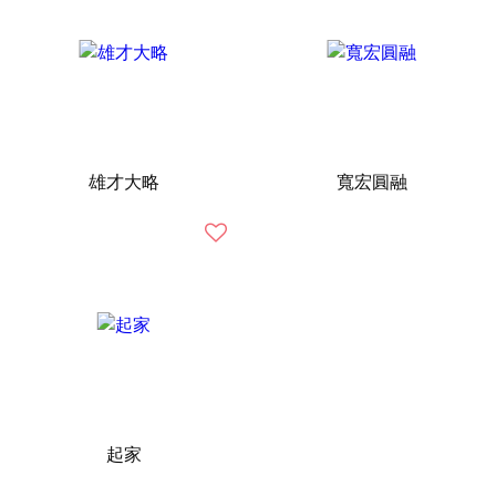
雄才大略
寬宏圓融
起家