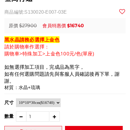
商品編號:S130020-E007-03E
$27900
$16740
原價
會員特惠價
黑水晶請務必選擇上金色
請於購物車作選擇：
購物車>特殊加工>上金色100元/色(單座)
如無選擇加工項目，完成品為黑字，
如有任何選購問題請先與客服人員確認後再下單，
謝
謝。
材質：水晶+琉璃
尺寸
數量