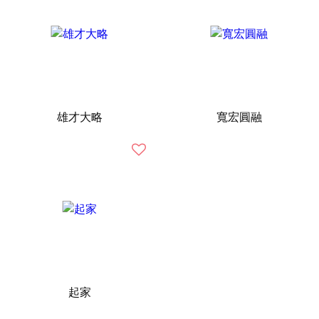
雄才大略
寬宏圓融
起家