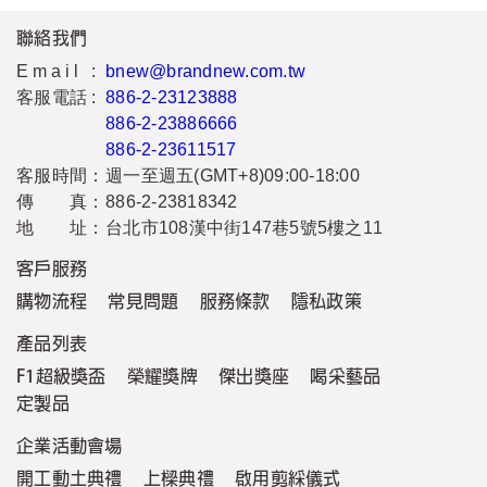
聯絡我們
Email :
bnew@brandnew.com.tw
客服電話 :
886-2-23123888
886-2-23886666
886-2-23611517
客服時間：
週一至週五(GMT+8)09:00-18:00
傳 真：
886-2-23818342
地 址：
台北市108漢中街147巷5號5樓之11
客戶服務
購物流程
常見問題
服務條款
隱私政策
產品列表
F1超級獎盃
榮耀獎牌
傑出獎座
喝采藝品
定製品
企業活動會場
開工動土典禮
上樑典禮
啟用剪綵儀式