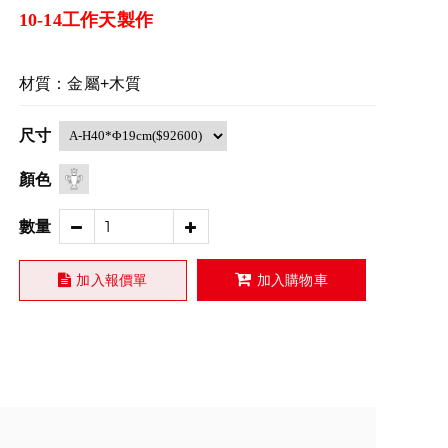
10-14工作天製作
材質：金屬+木質
尺寸
顏色
數量
加入報價單
加入購物車