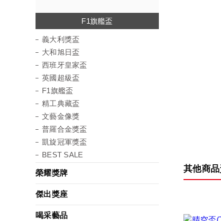
西班牙皇家盃
普羅合金獎盃
凱旋冠軍獎盃
義大利獎盃
大和旭日盃
英國超級盃
精工典藏盃
文藝金像獎
F1旗艦盃
義大利獎盃
大和旭日盃
西班牙皇家盃
英國超級盃
F1旗艦盃
精工典藏盃
文藝金像獎
普羅合金獎盃
凱旋冠軍獎盃
BEST SALE
其他商品
榮耀獎牌
傑出獎座
喝采藝品