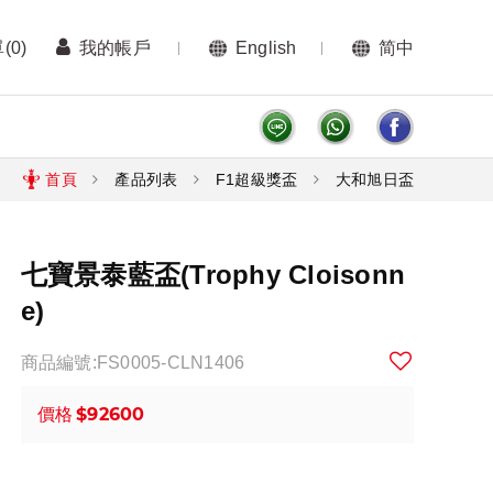
單
(0)
我的帳戶
English
简中
首頁
產品列表
F1超級獎盃
大和旭日盃
七寶景泰藍盃(Trophy Cloisonn
e)
商品編號:FS0005-CLN1406
$92600
價格