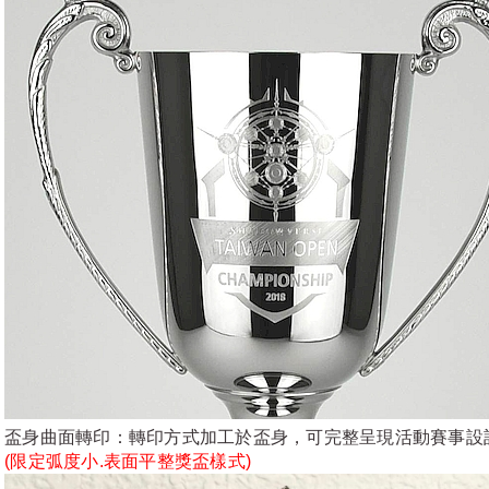
盃身曲面轉印：轉印方式加工於盃身，可完整呈現活動賽事設
(限定弧度小.表面平整獎盃樣式)