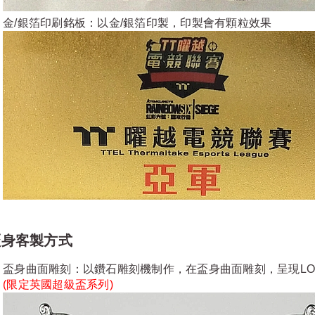
金/銀箔印刷銘板：以金/銀箔印製，印製會有顆粒效果
盃身客製方式
盃身曲面雕刻：以鑽石雕刻機制作，在盃身曲面雕刻，呈現LO
(限定
英國超級盃系列
)