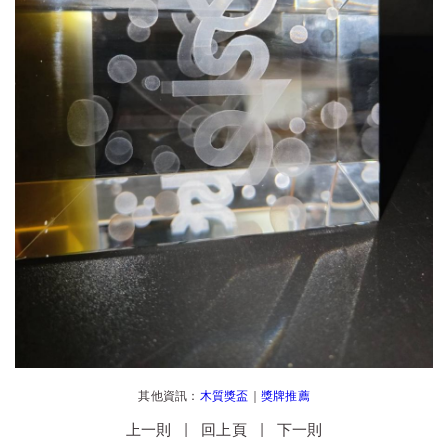
其他資訊：
木質獎盃
｜
獎牌推薦
|
|
上一則
回上頁
下一則