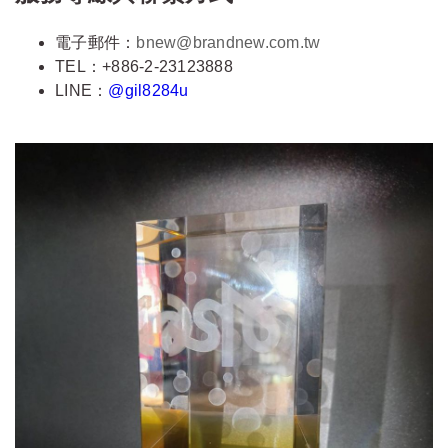
電子郵件：
bnew@brandnew.com.tw
TEL：+886-2-23123888
LINE：
@gil8284u