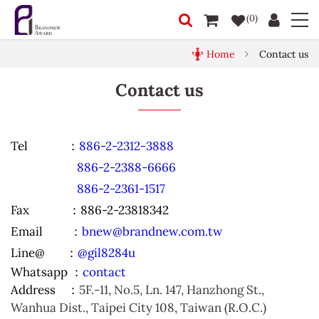
(0)
Home
Contact us
Contact us
Tel ：
886-2-2312-3888
886-2-2388-6666
886-2-2361-1517
Fax ：886-2-23818342
Email ：
bnew@brandnew.com.tw
Line@
：
@gil8284u
Whatsapp ：
contact
Address ：
5F.-11, No.5, Ln. 147, Hanzhong St.,
Wanhua Dist., Taipei City 108, Taiwan (R.O.C.)