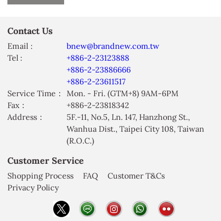
Contact Us
Email :
bnew@brandnew.com.tw
Tel :
+886-2-23123888
+886-2-23886666
+886-2-23611517
Service Time：
Mon. - Fri. (GTM+8) 9AM-6PM
Fax：
+886-2-23818342
Address：
5F.-11, No.5, Ln. 147, Hanzhong St.,
Wanhua Dist., Taipei City 108, Taiwan
(R.O.C.)
Customer Service
Shopping Process
FAQ
Customer T&Cs
Privacy Policy