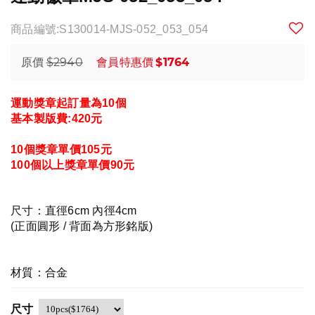
商品編號:S130014-MJS-052_053_054
$2940
$1764
原價
會員特惠價
運動獎章起訂量為10個
基本製版費:420元
10個
獎章單價105元
100個以上獎章單價90元
尺寸：直徑6cm 內徑4cm
(正面圓形 / 背面為方形銘版)
材質：合金
尺寸