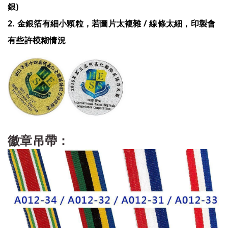
銀)
2. 金銀箔有細小顆粒，若圖片太複雜 / 線條太細，印製會
有些許模糊情況
徽章吊帶：