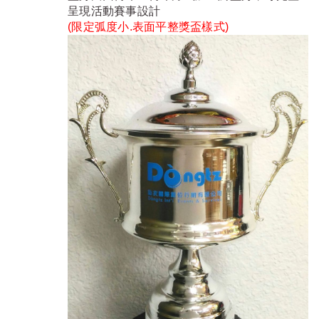
呈現活動賽事設計
(限定弧度小.表面平整獎盃樣式)