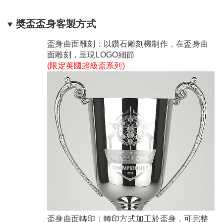
獎盃盃身客製方式
盃身曲面雕刻：以鑽石雕刻機制作，在盃身曲
面雕刻，呈現LOGO細節
(限定
英國超級盃系列
)
盃身曲面轉印：轉印方式加工於盃身，可完整