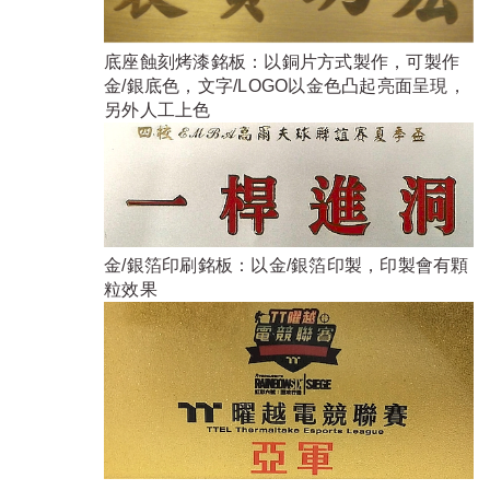
底座蝕刻烤漆銘板：以銅片方式製作，可製作
金/銀底色，文字/LOGO以金色凸起亮面呈現，
另外人工上色
金/銀箔印刷銘板：以金/銀箔印製，印製會有顆
粒效果